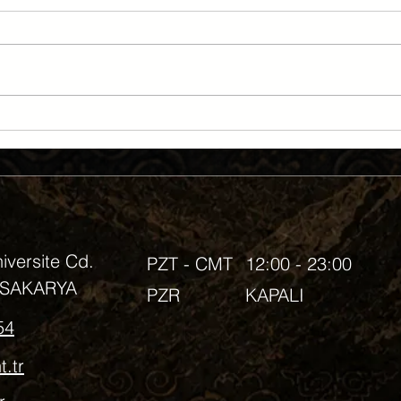
Sushi Tadımı
ULIT:
versite Cd.
PZT - CMT
12:00 - 23:00
, SAKARYA
PZR
KAPALI
54
t.tr