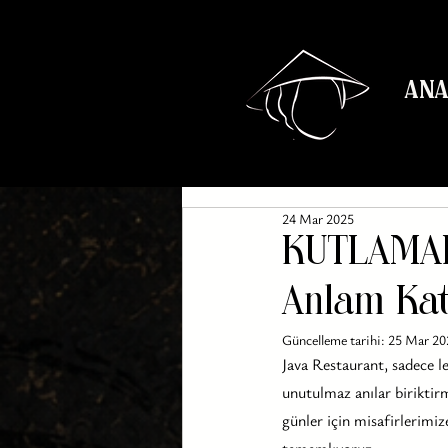
ANA
24 Mar 2025
KUTLAMALA
Anlam Ka
Güncelleme tarihi:
25 Mar 20
Java Restaurant, sadece le
unutulmaz anılar biriktirm
günler için misafirlerimiz