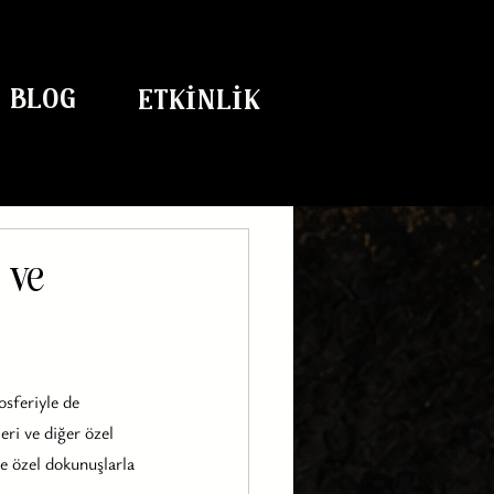
BLOG
ETKİNLİK
 ve
osferiyle de 
ri ve diğer özel 
e özel dokunuşlarla 