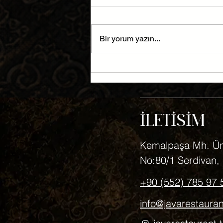
Bir yorum yazın...
Bir Gecede Bali'ye Yolculuk
İLETİSİM
Kemalpaşa Mh. Üni
No:80/1 Serdivan
+90 (552) 785 97 
info@javarestauran